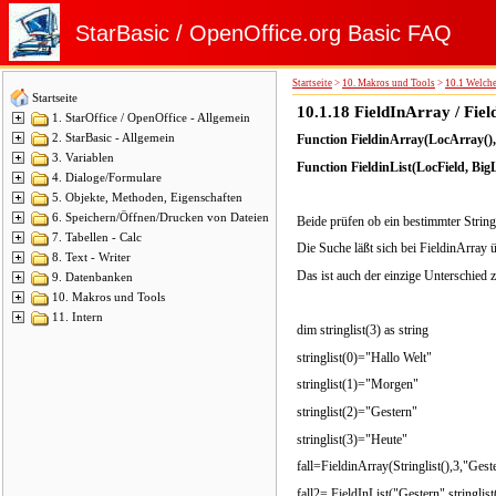
StarBasic / OpenOffice.org Basic FAQ
Startseite
>
10. Makros und Tools
>
10.1 Welche
Startseite
10.1.18
FieldInArray / Fiel
1. StarOffice / OpenOffice - Allgemein
2. StarBasic - Allgemein
Function FieldinArray(LocArray(), 
3. Variablen
Function FieldinList(LocField, BigL
4. Dialoge/Formulare
5. Objekte, Methoden, Eigenschaften
6. Speichern/Öffnen/Drucken von Dateien
Beide prüfen ob ein bestimmter Strin
7. Tabellen - Calc
Die Suche läßt sich bei FieldinArray
8. Text - Writer
Das ist auch der einzige Unterschied z
9. Datenbanken
10. Makros und Tools
11. Intern
dim stringlist(3) as string
stringlist(0)="Hallo Welt"
stringlist(1)="Morgen"
stringlist(2)="Gestern"
stringlist(3)="Heute"
fall=FieldinArray(Stringlist(),3,"Gest
fall2= FieldInList("Gestern",stringlist