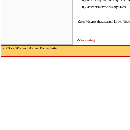
myView.setActiveSheet(mySheet)
Zwei Makros dazu stehen in den Tool
Seitenanfang
2003 - 20012 von Michael Dannenhöfer