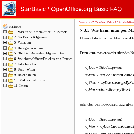
StarBasic / OpenOffice.org Basic FAQ
Startseite
>
7. Tabellen - Calc
>
7.3 Arbeitsblätte
Startseite
7.3.3
Wie kann man per Mak
1. StarOffice / OpenOffice - Allgemein
2. StarBasic - Allgemein
Um ein Arbeitsblatt per Makro zu akt
3. Variablen
4. Dialoge/Formulare
Dann kann man entweder über den N
5. Objekte, Methoden, Eigenschaften
6. Speichern/Öffnen/Drucken von Dateien
7. Tabellen - Calc
myDoc = ThisComponent
8. Text - Writer
myView = myDoc.CurrentControll
9. Datenbanken
10. Makros und Tools
mySheet = myDoc.Sheets.getByNam
11. Intern
myView.setActiveSheet(mySheet)
oder über den Index darauf zugreifen.
myDoc = ThisComponent
myView = myDoc.CurrentControll
mySheet = myDoc.Sheets(sheetsnu