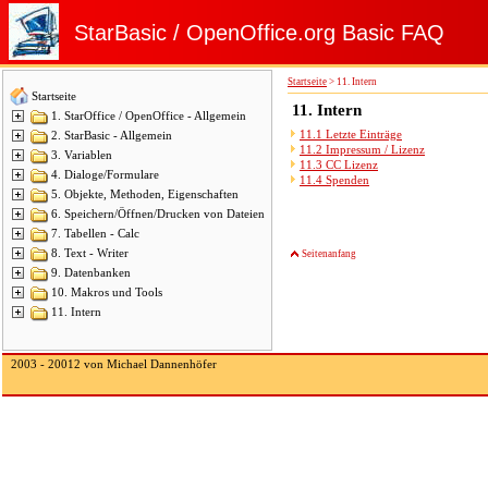
StarBasic / OpenOffice.org Basic FAQ
Startseite
>
11. Intern
Startseite
11.
Intern
1. StarOffice / OpenOffice - Allgemein
11.1 Letzte Einträge
2. StarBasic - Allgemein
11.2 Impressum / Lizenz
3. Variablen
11.3 CC Lizenz
4. Dialoge/Formulare
11.4 Spenden
5. Objekte, Methoden, Eigenschaften
6. Speichern/Öffnen/Drucken von Dateien
7. Tabellen - Calc
8. Text - Writer
Seitenanfang
9. Datenbanken
10. Makros und Tools
11. Intern
2003 - 20012 von Michael Dannenhöfer