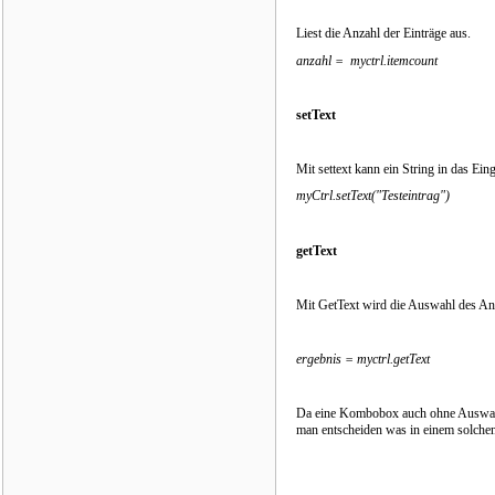
Liest die Anzahl der Einträge aus.
anzahl = myctrl.itemcount
setText
Mit settext kann ein String in das Ein
myCtrl.setText("Testeintrag")
getText
Mit GetText wird die Auswahl des An
ergebnis = myctrl.getText
Da eine Kombobox auch ohne Auswahl g
man entscheiden was in einem solchen