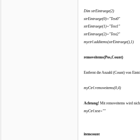
Dim strEintraege(2)
strEintraege(0)="Test0"
strEintraege(1)="Test1"
strEintraege(2)="Test2"
myctrl.additems(strEintraege(),1)
removeitems(Pos,Count)
Entfernt die Anzahl (Count) von Eintr
myCtrl.removeitems(0,4)
Achtung!
Mit removeitems wird nicht
myCtrl.text=""
itemcount