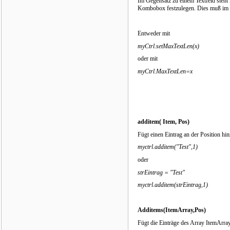
Im Gegensatz zu einem Textfeld steht 
Kombobox festzulegen. Dies muß im 
Entweder mit
myCtrl.setMaxTextLen(x)
oder mit
myCtrl.MaxTextLen=x
additem( Item, Pos)
Fügt einen Eintrag an der Position hin
myctrl.additem("Test",1)
oder
strEintrag = "Test"
myctrl.additem(strEintrag,1)
Additems(ItemArray,Pos)
Fügt die Einträge des Array ItemArray 