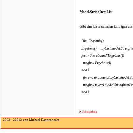
Model.StringItemList
Gibt eine Liste mit allen Einträgen zur
Dim Ergebnis()
Ergebnis() = myCtrl.model.StringIte
for i=0 to ubound(Ergebnis())
msgbox Ergebnis(i)
next i
for i=0 to ubound(myCtrl.model.Str
msgbox myctrl.model.StringItemList
next i
Seitenanfang
2003 - 20012 von Michael Dannenhöfer