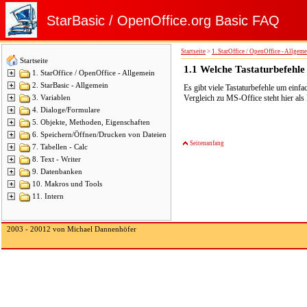
StarBasic / OpenOffice.org Basic FAQ
Startseite
>
1. StarOffice / OpenOffice - Allgem
Startseite
1.1
Welche Tastaturbefehle 
1. StarOffice / OpenOffice - Allgemein
2. StarBasic - Allgemein
Es gibt viele Tastaturbefehle um einf
Vergleich zu MS-Office steht hier al
3. Variablen
4. Dialoge/Formulare
5. Objekte, Methoden, Eigenschaften
6. Speichern/Öffnen/Drucken von Dateien
Seitenanfang
7. Tabellen - Calc
8. Text - Writer
9. Datenbanken
10. Makros und Tools
11. Intern
2003 - 20012 von Michael Dannenhöfer