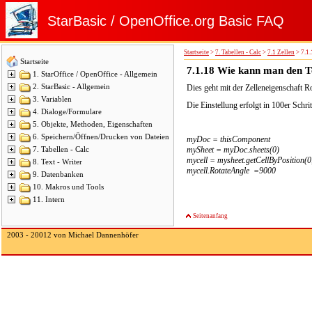
StarBasic / OpenOffice.org Basic FAQ
Startseite
>
7. Tabellen - Calc
>
7.1 Zellen
>
7.1.
Startseite
7.1.18
Wie kann man den Te
1. StarOffice / OpenOffice - Allgemein
2. StarBasic - Allgemein
Dies geht mit der Zelleneigenschaft R
3. Variablen
Die Einstellung erfolgt in 100er Schri
4. Dialoge/Formulare
5. Objekte, Methoden, Eigenschaften
6. Speichern/Öffnen/Drucken von Dateien
myDoc = thisComponent
mySheet = myDoc.sheets(0)
7. Tabellen - Calc
mycell = mysheet.getCellByPosition(0
8. Text - Writer
mycell.RotateAngle =9000
9. Datenbanken
10. Makros und Tools
11. Intern
Seitenanfang
2003 - 20012 von Michael Dannenhöfer