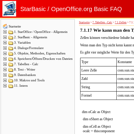
StarBasic / OpenOffice.org Basic FAQ
Startseite
>
7. Tabellen - Calc
>
7.1 Zellen
>
7.1
Startseite
7.1.17
Wie kann man den Ty
1. StarOffice / OpenOffice - Allgemein
2. StarBasic - Allgemein
Zellen können verschiedene Inhalte hab
3. Variablen
Wenn man den Typ nicht kenn kannt m
4. Dialoge/Formulare
Es gibt vier mögliche Werte für den T
5. Objekte, Methoden, Eigenschaften
6. Speichern/Öffnen/Drucken von Dateien
Type
Konstante
7. Tabellen - Calc
8. Text - Writer
Leere Zelle
com.sun.st
9. Datenbanken
Zahl
com.sun.st
10. Makros und Tools
11. Intern
String
com.sun.st
Formel
com.sun.st
dim oCalc as Object
dim oSheet as Object
dim oCell as Object
ocalc = thiscomponent