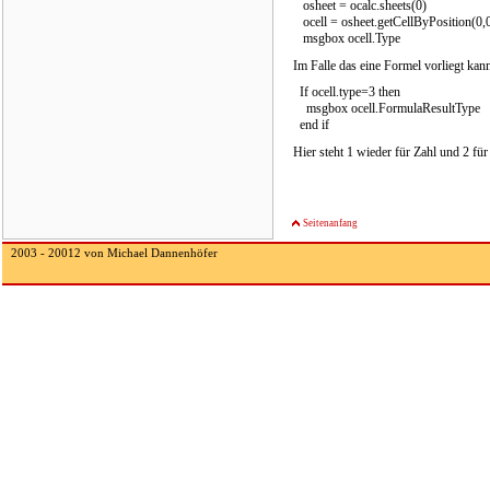
osheet = ocalc.sheets(0)
ocell = osheet.getCellByPosition(0,
msgbox ocell.Type
Im Falle das eine Formel vorliegt kan
If ocell.type=3 then
msgbox ocell.FormulaResultType
end if
Hier steht 1 wieder für Zahl und 2 für
Seitenanfang
2003 - 20012 von Michael Dannenhöfer